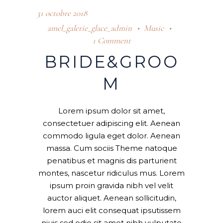
31 octobre 2018
amel_galerie_glace_admin
Music
1 Comment
BRIDE&GROO
M
Lorem ipsum dolor sit amet,
consectetuer adipiscing elit. Aenean
commodo ligula eget dolor. Aenean
massa. Cum sociis Theme natoque
penatibus et magnis dis parturient
montes, nascetur ridiculus mus. Lorem
ipsum proin gravida nibh vel velit
auctor aliquet. Aenean sollicitudin,
lorem auci elit consequat ipsutissem
niuis sed odio sit amet nibh vulputate