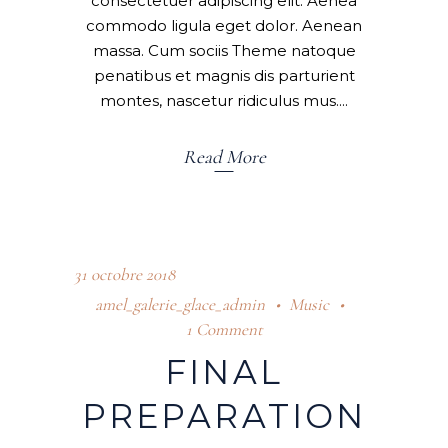
consectetuer adipiscing elit. Aenea
commodo ligula eget dolor. Aenean
massa. Cum sociis Theme natoque
penatibus et magnis dis parturient
montes, nascetur ridiculus mus.
Read More
31 octobre 2018
amel_galerie_glace_admin
Music
1 Comment
FINAL
PREPARATION