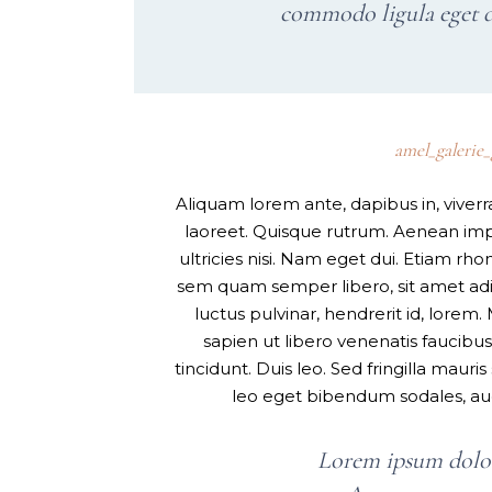
commodo ligula eget d
amel_galerie
Aliquam lorem ante, dapibus in, viverra 
laoreet. Quisque rutrum. Aenean imper
ultricies nisi. Nam eget dui. Etiam 
sem quam semper libero, sit amet ad
luctus pulvinar, hendrerit id, lore
sapien ut libero venenatis faucibus
tincidunt. Duis leo. Sed fringilla maur
leo eget bibendum sodales, augu
Lorem ipsum dolor 