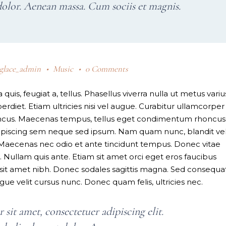
olor. Aenean massa. Cum sociis et magnis.
_glace_admin
Music
0 Comments
quis, feugiat a, tellus. Phasellus viverra nulla ut metus variu
diet. Etiam ultricies nisi vel augue. Curabitur ullamcorper
rhoncus. Maecenas tempus, tellus eget condimentum rhoncus
ipiscing sem neque sed ipsum. Nam quam nunc, blandit vel
m. Maecenas nec odio et ante tincidunt tempus. Donec vitae
. Nullam quis ante. Etiam sit amet orci eget eros faucibus
is sit amet nibh. Donec sodales sagittis magna. Sed consequat
e velit cursus nunc. Donec quam felis, ultricies nec.
sit amet, consectetuer adipiscing elit.