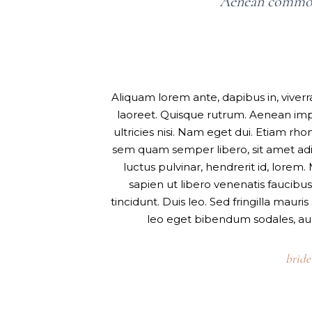
Aenean commodo
Aliquam lorem ante, dapibus in, viverra 
laoreet. Quisque rutrum. Aenean imper
ultricies nisi. Nam eget dui. Etiam 
sem quam semper libero, sit amet ad
luctus pulvinar, hendrerit id, lore
sapien ut libero venenatis faucibus
tincidunt. Duis leo. Sed fringilla maur
leo eget bibendum sodales, augu
bride