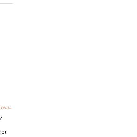
vents
Y
met,