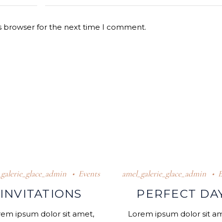
s browser for the next time I comment.
galerie_glace_admin
Events
amel_galerie_glace_admin
E
INVITATIONS
PERFECT DA
em ipsum dolor sit amet,
Lorem ipsum dolor sit a