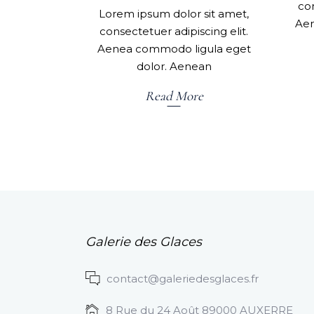
con
Lorem ipsum dolor sit amet,
Aen
consectetuer adipiscing elit.
Aenea commodo ligula eget
dolor. Aenean
Read More
Galerie des Glaces
contact@galeriedesglaces.fr
8 Rue du 24 Août 89000 AUXERRE