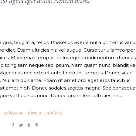
 ligula eget dolor. Aenean massa.
quis, feugiat a, tellus. Phasellus viverra nulla ut metus variu
diet. Etiam ultricies nisi vel augue. Curabitur ullamcorper
rhoncus. Maecenas tempus, tellus eget condimentum rhoncus
ipiscing sem neque sed ipsum. Nam quam nunc, blandit vel
m. Maecenas nec odio et ante tincidunt tempus. Donec vitae
. Nullam quis ante. Etiam sit amet orci eget eros faucibus
is sit amet nibh. Donec sodales sagittis magna. Sed consequat
e velit cursus nunc. Donec quam felis, ultricies nec.
collection
formal
minimal
-
-
-