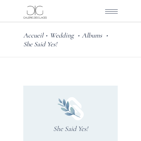
Accueil
Wedding
Albums
•
•
•
She Said Yes!
She Said Yes!